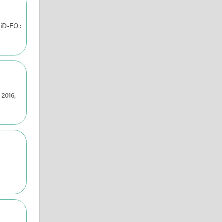
iD-FO :
 2016,