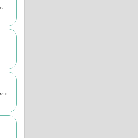
nu
 nous