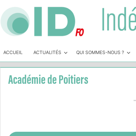
Skip
to
content
Indépendance
Syndicat
indépendant
ACCUEIL
ACTUALITÉS
QUI SOMMES-NOUS ?
&
des
personnels
Direction
de
Académie de Poitiers
direction
de
l'Éducation
Nationale