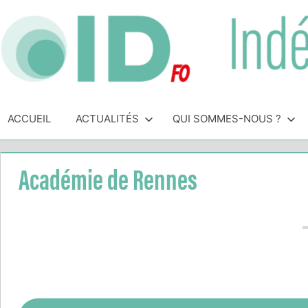
Skip
to
content
Indépendance
Syndicat
indépendant
ACCUEIL
ACTUALITÉS
QUI SOMMES-NOUS ?
&
des
personnels
Direction
de
Académie de Rennes
direction
de
l'Éducation
Nationale