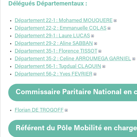
Délégués Départementaux :
Département 22-1 : Mohamed MOUQUERE
Département 22-2 : Emmanuelle COLAS
Département 29-1 : Laure LUCAS
Département 29-2 : Aline SABBAN
Département 35-1 : Florence TISSOT
Département 35-2 : Celine ARROUMEGA GARNIEL
Département 56-1 : Tugdual CLAQUIN
Département 56-2 : Yves FEVRIER
Commissaire Paritaire National en 
Florian DE TROGOFF
Référent du Pôle Mobilité en charge