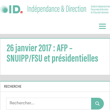
Skip
to
content
Indépendance
&
Menu
Direction
26 janvier 2017 : AFP –
SNUIPP/FSU et présidentielles
RECHERCHE
Search
Search
for: