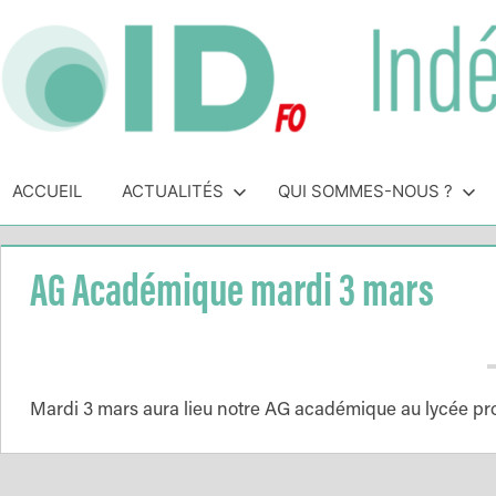
Skip
to
content
Indépendance
Syndicat
indépendant
ACCUEIL
ACTUALITÉS
QUI SOMMES-NOUS ?
&
des
personnels
Direction
de
AG Académique mardi 3 mars
direction
de
l'Éducation
Nationale
Mardi 3 mars aura lieu notre AG académique au lycée prof