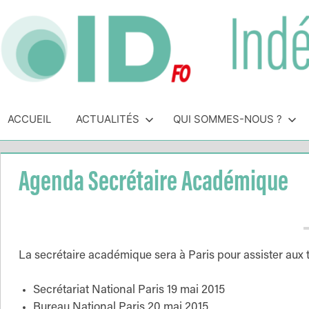
Skip
to
content
Indépendance
Syndicat
indépendant
ACCUEIL
ACTUALITÉS
QUI SOMMES-NOUS ?
&
des
personnels
Direction
de
Agenda Secrétaire Académique
direction
de
l'Éducation
Nationale
La secrétaire académique sera à Paris pour assister aux 
Secrétariat National Paris 19 mai 2015
Bureau National Paris 20 mai 2015