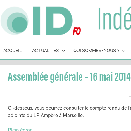
Skip
to
content
Indépendance
Syndicat
indépendant
ACCUEIL
ACTUALITÉS
QUI SOMMES-NOUS ?
&
des
personnels
Direction
de
Assemblée générale – 16 mai 2014
direction
de
l'Éducation
Nationale
Ci-dessous, vous pourrez consulter le compte rendu de 
adjointe du LP Ampère à Marseille.
Plein écran