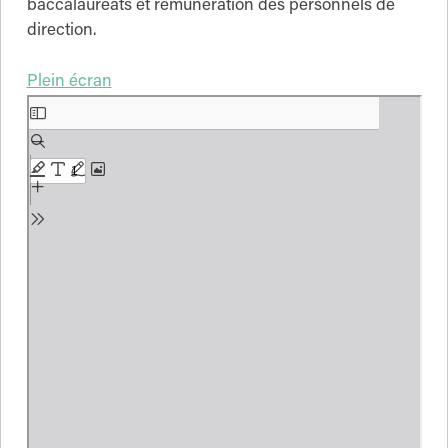
baccalauréats et rémunération des personnels de
direction.
Plein écran
Aller
au
contenu
PDF