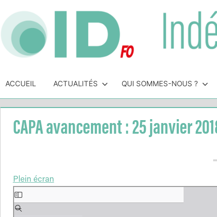
Skip
to
content
Indépendance
Syndicat
indépendant
ACCUEIL
ACTUALITÉS
QUI SOMMES-NOUS ?
&
des
personnels
Direction
de
CAPA avancement : 25 janvier 201
direction
de
l'Éducation
Nationale
Plein écran
Aller
au
contenu