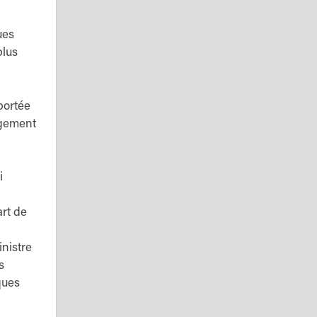
ues
plus
portée
ngement
i
art de
nistre
ns
ques