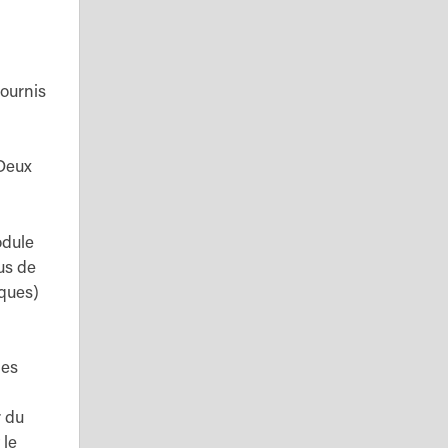
fournis
 Deux
odule
sus de
iques)
des
r du
 le