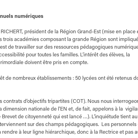
manuels numériques
 RICHERT, président de la Région Grand-Est (mise en place 
trois académies composant la grande Région sont impliqué
if est de travailler sur des ressources pédagogiques numériqu
ssibilité pour toutes les familles. L’intérêt des élèves, la
imordiale doivent être pris en compte.
érêt de nombreux établissements : 50 lycées ont été retenus d
es contrats d’objectifs tripartites (COT). Nous nous interrogeo
dimension nationale de l’EN et, de fait, appelons à la vigil
e Brevet de citoyenneté qui est lancé …). L’inquiétude tient au 
es interviennent sur des champs pédagogiques. Les personnels
rendre à leur ligne hiérarchique, donc à la Rectrice et pas a