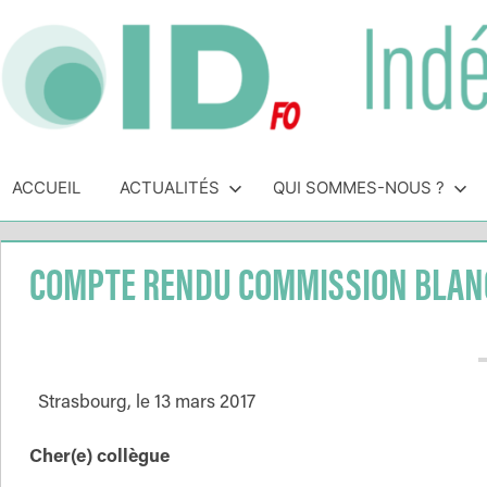
Skip
to
content
Indépendance
Syndicat
indépendant
ACCUEIL
ACTUALITÉS
QUI SOMMES-NOUS ?
&
des
personnels
Direction
de
COMPTE RENDU COMMISSION BLANC
direction
de
l'Éducation
Nationale
Strasbourg, le 13 mars 2017
Cher(e) collègue