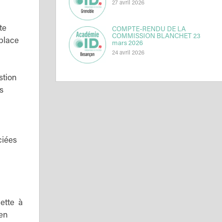
27 avril 2026
te
COMPTE-RENDU DE LA
COMMISSION BLANCHET 23
 place
mars 2026
24 avril 2026
stion
s
ciées
lette à
 en