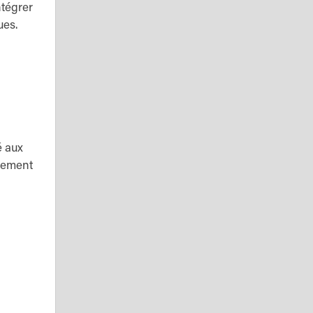
ntégrer
ues.
é aux
uement