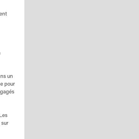
ent
à
ans un
ge pour
engagés
…Les
 sur