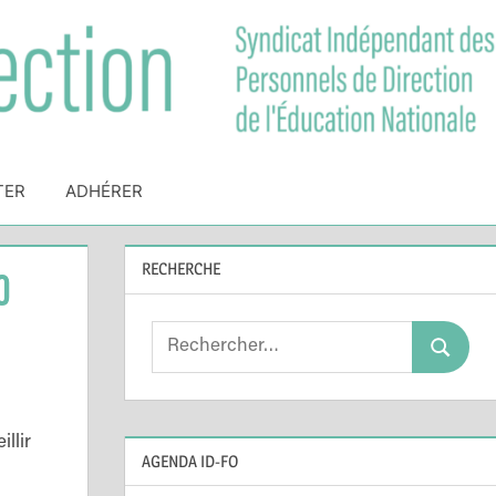
TER
ADHÉRER
RECHERCHE
0
Search
Search
for:
llir
AGENDA ID-FO