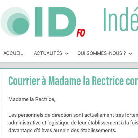
Skip
to
content
Indépendance
Syndicat
indépendant
ACCUEIL
ACTUALITÉS
QUI SOMMES-NOUS ?
&
des
personnels
Direction
de
Courrier à Madame la Rectrice con
direction
de
l'Éducation
Madame la Rectrice,
Nationale
Les personnels de direction sont actuellement très forte
administrative et logistique de leur établissement à la foi
davantage d’élèves au sein des établissements.