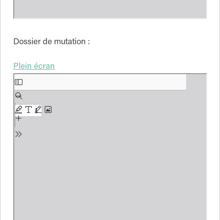
Dossier de mutation :
Plein écran
Aller
au
contenu
PDF