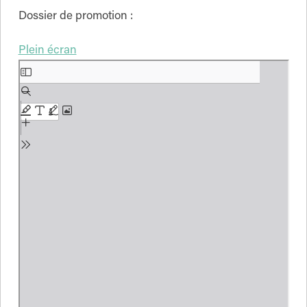
Dossier de promotion :
Plein écran
Aller
au
contenu
PDF