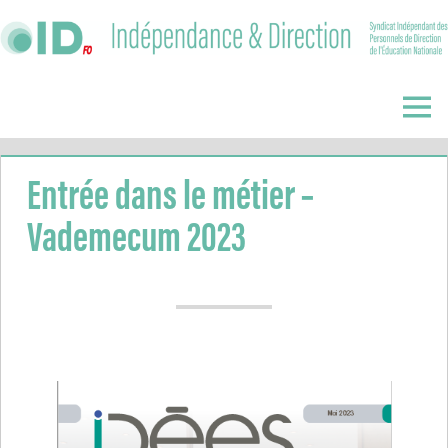
Skip
to
content
Indépendance
&
Menu
Direction
Entrée dans le métier –
Vademecum 2023