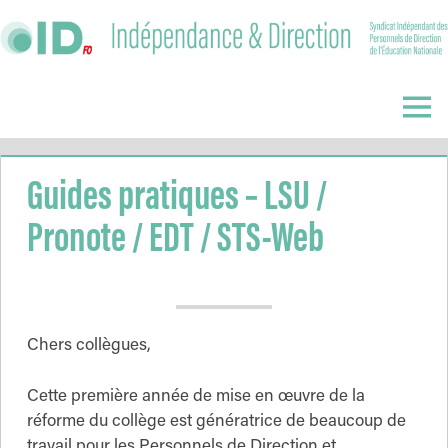
Skip
to
content
Indépendance
&
Menu
Direction
Guides pratiques – LSU /
Pronote / EDT / STS-Web
Chers collègues,
Cette première année de mise en œuvre de la
réforme du collège est génératrice de beaucoup de
travail pour les Personnels de Direction et