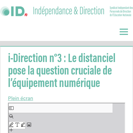
Skip
to
content
Indépendance
&
Menu
Direction
i-Direction n°3 : Le distanciel
pose la question cruciale de
l’équipement numérique
Plein écran
Aller
au
contenu
PDF