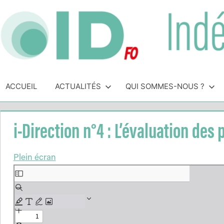
Skip
to
content
Indépendance
Syndicat
indépendant
ACCUEIL
ACTUALITÉS
QUI SOMMES-NOUS ?
&
des
personnels
Direction
de
i-Direction n°4 : L’évaluation des
direction
de
Plein écran
l'Éducation
Aller
Nationale
au
contenu
PDF