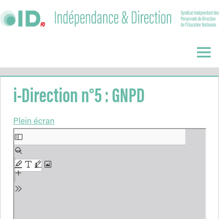
Skip
to
content
Indépendance
&
Menu
Direction
i-Direction n°5 : GNPD
Plein écran
Aller
au
contenu
PDF