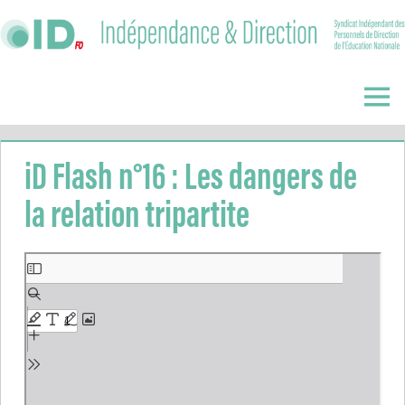
Skip
to
content
Indépendance
&
Menu
Direction
iD Flash n°16 : Les dangers de
la relation tripartite
Aller
au
contenu
PDF