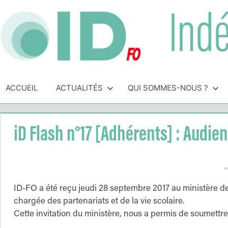
Skip
to
content
Indépendance
Syndicat
indépendant
ACCUEIL
ACTUALITÉS
QUI SOMMES-NOUS ?
&
des
personnels
Direction
de
iD Flash n°17 [Adhérents] : Audie
direction
de
l'Éducation
Nationale
ID-FO a été reçu jeudi 28 septembre 2017 au ministère de
chargée des partenariats et de la vie scolaire.
Cette invitation du ministère, nous a permis de soumettre 