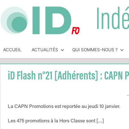
Skip
to
content
Indépendance
Syndicat
indépendant
ACCUEIL
ACTUALITÉS
QUI SOMMES-NOUS ?
&
des
personnels
Direction
de
iD Flash n°21 [Adhérents] : CAPN
direction
de
l'Éducation
Nationale
La CAPN Promotions est reportée au jeudi 10 janvier.
Les 475 promotions à la Hors Classe sont […]