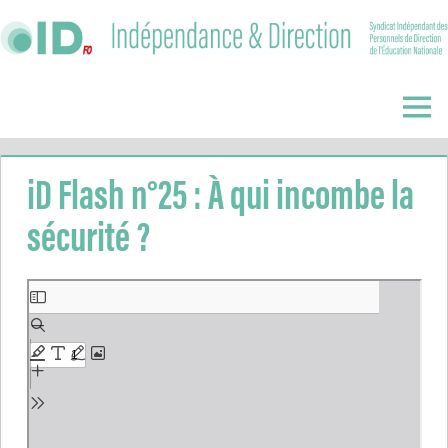
Skip
to
content
Indépendance
&
Menu
Direction
iD Flash n°25 : À qui incombe la
sécurité ?
Aller
au
contenu
PDF