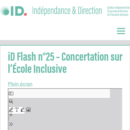
Skip
to
content
Indépendance
&
Menu
Direction
iD Flash n°25 – Concertation sur
l’École Inclusive
Plein écran
Aller
au
contenu
PDF