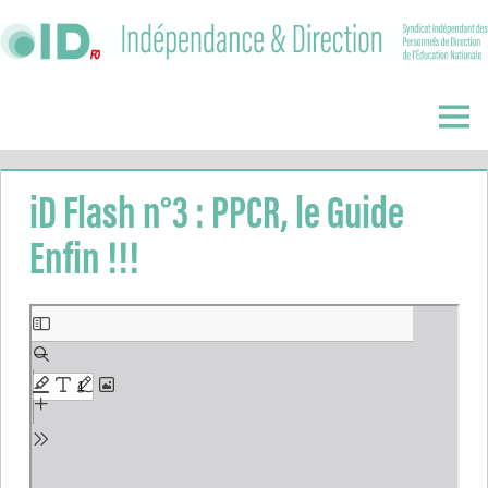
Skip
to
content
Indépendance
&
Menu
Direction
iD Flash n°3 : PPCR, le Guide
Enfin !!!
Aller
au
contenu
PDF