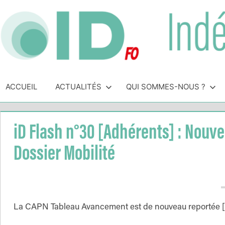
Skip
to
content
Indépendance
Syndicat
indépendant
ACCUEIL
ACTUALITÉS
QUI SOMMES-NOUS ?
&
des
personnels
Direction
de
iD Flash n°30 [Adhérents] : Nouv
direction
de
Dossier Mobilité
l'Éducation
Nationale
La CAPN Tableau Avancement est de nouveau reportée 