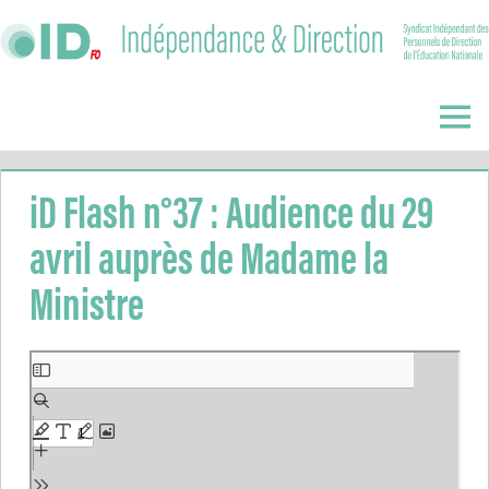
Skip
to
content
Indépendance
&
Menu
Direction
iD Flash n°37 : Audience du 29
avril auprès de Madame la
Ministre
Aller
au
contenu
PDF