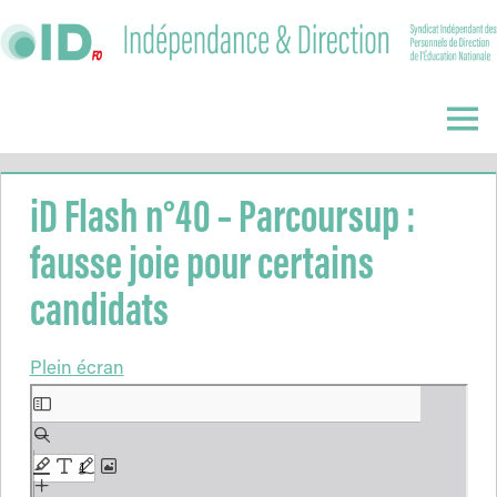
Skip
to
content
Indépendance
&
Menu
Direction
iD Flash n°40 – Parcoursup :
fausse joie pour certains
candidats
Plein écran
Aller
au
contenu
PDF