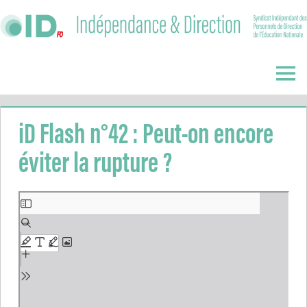
Skip
to
content
Indépendance
&
Menu
Direction
iD Flash n°42 : Peut-on encore
éviter la rupture ?
Aller
au
contenu
PDF