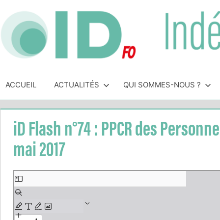
Skip
to
content
Indépendance
Syndicat
indépendant
ACCUEIL
ACTUALITÉS
QUI SOMMES-NOUS ?
&
des
personnels
Direction
de
iD Flash n°74 : PPCR des Personnel
direction
de
mai 2017
l'Éducation
Nationale
Aller
au
contenu
PDF