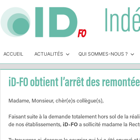
Skip
to
content
Indépendance
Syndicat
indépendant
ACCUEIL
ACTUALITÉS
QUI SOMMES-NOUS ?
&
des
personnels
Direction
de
iD-FO obtient l’arrêt des remonté
direction
de
l'Éducation
Madame, Monsieur, chèr(e)s collègue(s),
Nationale
Faisant suite à la demande totalement hors sol de la ré
de nos établissements,
iD-FO
a sollicité madame la Rectr