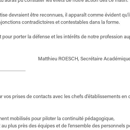
 tu auras pu constater les effets de notre action dès ce matin.
rtise devraient être reconnues, il apparaît comme évident qu’i
injonctions contradictoires et contestables dans la forme.
 pour porter la défense et les intérêts de notre profession a
Matthieu ROESCH, Secrétaire Académique
r vos prises de contacts avec les chefs d’établissements en 
ment mobilisés pour piloter la continuité pédagogique,
nt au plus près des équipes et de l’ensemble des personnels p