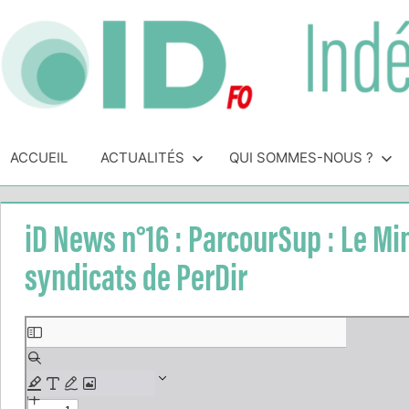
Skip
to
content
Indépendance
Syndicat
indépendant
ACCUEIL
ACTUALITÉS
QUI SOMMES-NOUS ?
&
des
personnels
Direction
de
iD News n°16 : ParcourSup : Le Mi
direction
de
syndicats de PerDir
l'Éducation
Nationale
Aller
au
contenu
PDF