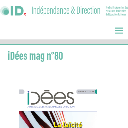
Skip
to
content
Indépendance
&
Menu
Direction
iDées mag n°80