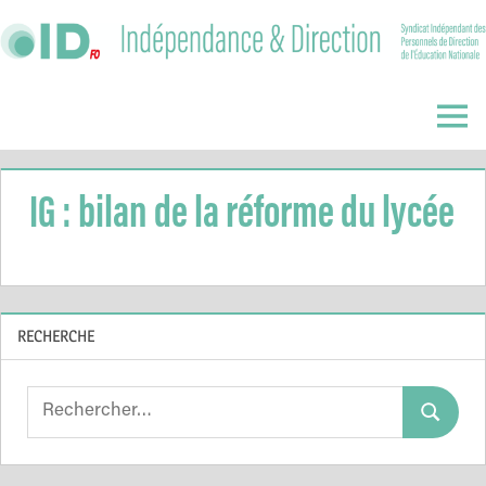
Skip
to
content
Indépendance
&
Menu
Direction
IG : bilan de la réforme du lycée
RECHERCHE
Search
Search
for: