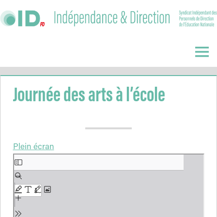
Skip
to
content
Indépendance
&
Menu
Direction
Journée des arts à l’école
Plein écran
Aller
au
contenu
PDF