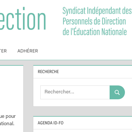
TER
ADHÉRER
RECHERCHE
Search
Search
for:
ue pour
AGENDA ID-FO
tional.