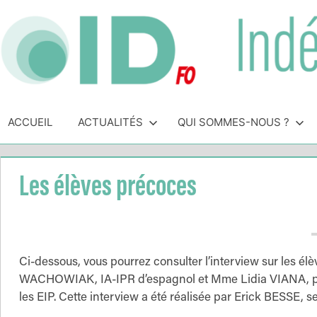
Skip
to
content
Indépendance
Syndicat
indépendant
ACCUEIL
ACTUALITÉS
QUI SOMMES-NOUS ?
&
des
personnels
Direction
de
Les élèves précoces
direction
de
l'Éducation
Nationale
Ci-dessous, vous pourrez consulter l’interview sur les 
WACHOWIAK, IA-IPR d’espagnol et Mme Lidia VIANA, pe
les EIP. Cette interview a été réalisée par Erick BESSE,