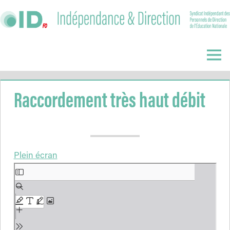
Skip
to
content
Indépendance
&
Menu
Direction
Raccordement très haut débit
Plein écran
Aller
au
contenu
PDF