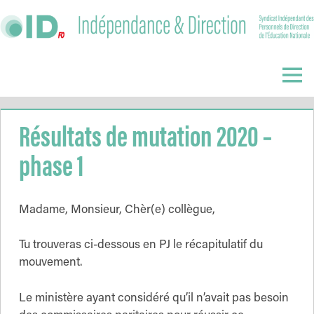
Skip
to
content
Indépendance
&
Menu
Direction
Résultats de mutation 2020 –
phase 1
Madame, Monsieur, Chèr(e) collègue,
Tu trouveras ci-dessous en PJ le récapitulatif du
mouvement.
Le ministère ayant considéré qu’il n’avait pas besoin