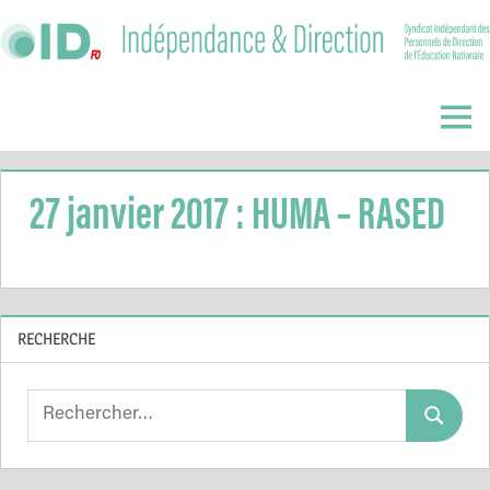
Skip
to
content
Indépendance
&
Menu
Direction
27 janvier 2017 : HUMA – RASED
RECHERCHE
Search
Search
for: