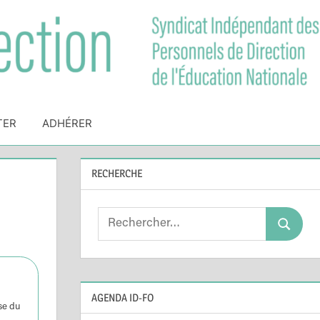
TER
ADHÉRER
RECHERCHE
Search
Search
for:
AGENDA ID-FO
se du