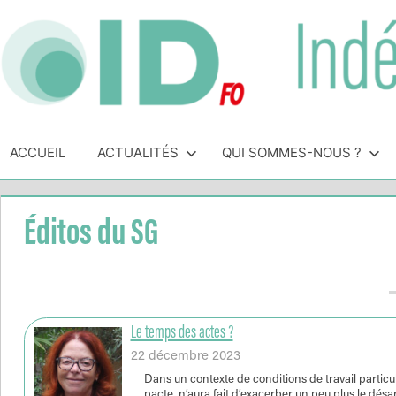
Skip
to
content
Indépendance
Syndicat
indépendant
ACCUEIL
ACTUALITÉS
QUI SOMMES-NOUS ?
&
des
personnels
Direction
de
Éditos du SG
direction
de
l'Éducation
Nationale
Le temps des actes ?
22 décembre 2023
Dans un contexte de conditions de travail partic
pacte, n’aura fait d’exacerber un peu plus le désar