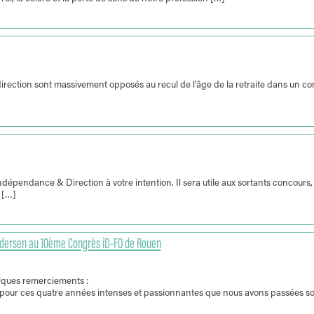
direction sont massivement opposés au recul de l’âge de la retraite dans un co
épendance & Direction à votre intention. Il sera utile aux sortants concours,
 […]
Andersen au 10ème Congrès iD-FO de Rouen
elques remerciements :
ck pour ces quatre années intenses et passionnantes que nous avons passées so