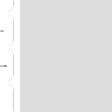
 Du
uvelle