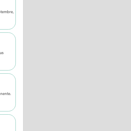
ptembre,
ous
anente.