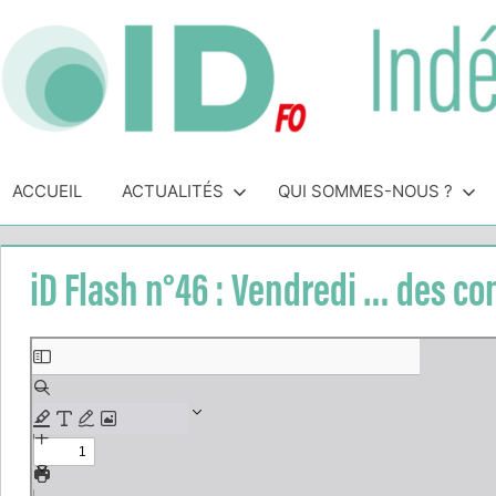
Skip
to
content
Indépendance
Syndicat
indépendant
ACCUEIL
ACTUALITÉS
QUI SOMMES-NOUS ?
&
des
personnels
Direction
de
iD Flash n°46 : Vendredi … des c
direction
de
Aller
l'Éducation
au
Nationale
contenu
PDF