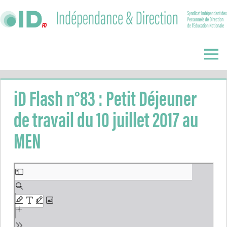
Skip
to
content
Indépendance
&
Menu
Direction
iD Flash n°83 : Petit Déjeuner
de travail du 10 juillet 2017 au
MEN
Aller
au
contenu
PDF