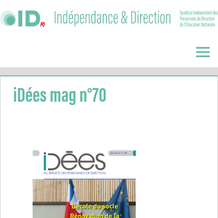
Skip
to
content
Indépendance
&
Menu
Direction
iDées mag n°70