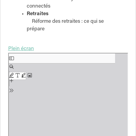
connectés
Retraites
Réforme des retraites : ce qui se
prépare
Plein écran
Aller
au
contenu
PDF