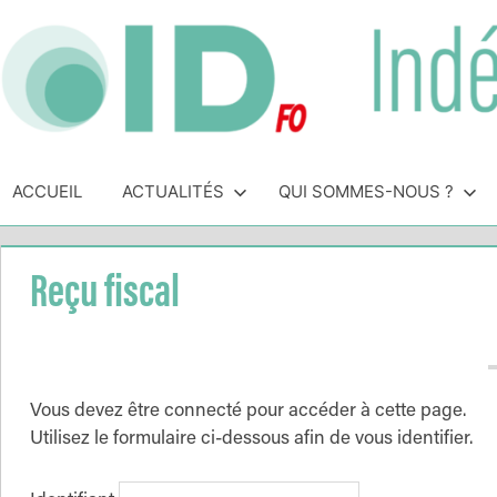
Skip
to
content
Indépendance
Syndicat
indépendant
ACCUEIL
ACTUALITÉS
QUI SOMMES-NOUS ?
&
des
personnels
Direction
de
Reçu fiscal
direction
de
l'Éducation
Nationale
Vous devez être connecté pour accéder à cette page.
Utilisez le formulaire ci-dessous afin de vous identifier.